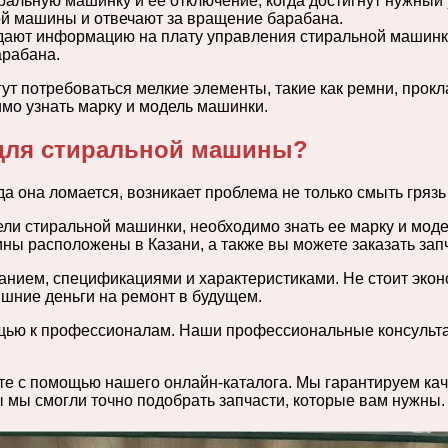
ральную машинку и ее отключение, когда достигнут нужный 
й машины и отвечают за вращение барабана.
едают информацию на плату управления стиральной машинк
рабана.
ут потребоваться мелкие элементы, такие как ремни, прокла
мо узнать марку и модель машинки.
 для стиральной машины?
 она ломается, возникает проблема не только смыть грязь 
ели стиральной машинки, необходимо знать ее марку и мод
ины расположены в Казани, а также вы можете заказать зап
санием, спецификациями и характеристиками. Не стоит экон
ишние деньги на ремонт в будущем.
ощью к профессионалам. Наши профессиональные консульта
те с помощью нашего онлайн-каталога. Мы гарантируем каче
 мы смогли точно подобрать запчасти, которые вам нужны.