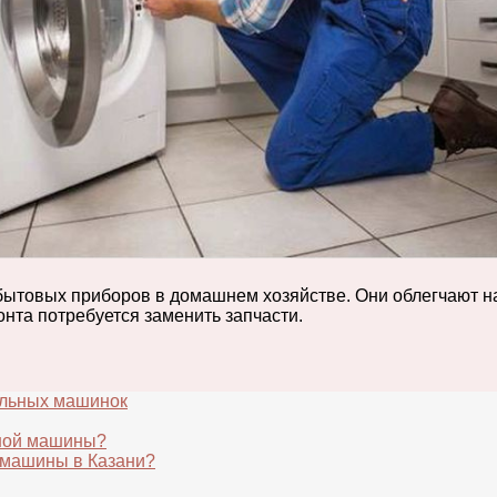
товых приборов в домашнем хозяйстве. Они облегчают наш
нта потребуется заменить запчасти.
альных машинок
ьной машины?
 машины в Казани?