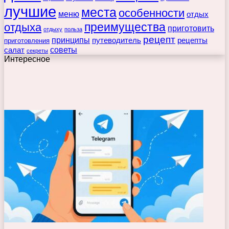
лучшие
места
особенности
меню
отдых
преимущества
отдыха
приготовить
отдыху
польза
рецепт
принципы
путеводитель
рецепты
приготовления
советы
салат
секреты
Интересное