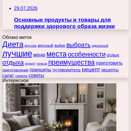
29.07.2026
Основные продукты и товары для
поддержки здорового образа жизни
Облако меток
Диета
выбрать
вкусный
выбор
вкусное
идеальный
лучшие
места
особенности
меню
отдых
преимущества
отдыха
приготовить
отдыху
польза
рецепт
принципы
путеводитель
рецепты
приготовления
советы
салат
секреты
Интересное