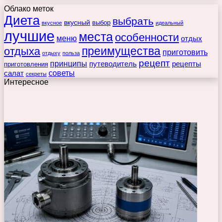
Облако меток
Диета
выбрать
вкусный
выбор
вкусное
идеальный
лучшие
места
особенности
меню
отдых
преимущества
отдыха
приготовить
отдыху
польза
рецепт
принципы
путеводитель
рецепты
приготовления
советы
салат
секреты
Интересное