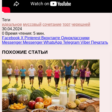
Теги
идеальное
муссовый
сочетание
торт
черешней
30.04.2024
0
Время чтения: 5 мин.
Facebook
X
Pinterest
Вконтакте
Одноклассники
Messenger
Messenger
WhatsApp
Telegram
Viber
Печатать
ПОХОЖИЕ СТАТЬИ