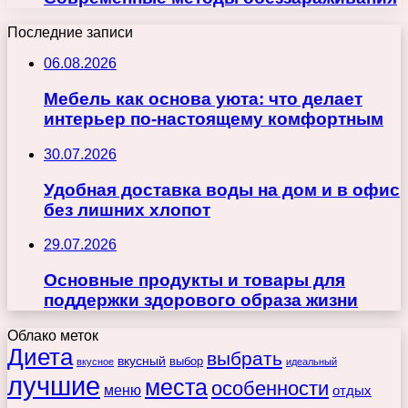
Последние записи
06.08.2026
Мебель как основа уюта: что делает
интерьер по-настоящему комфортным
30.07.2026
Удобная доставка воды на дом и в офис
без лишних хлопот
29.07.2026
Основные продукты и товары для
поддержки здорового образа жизни
Облако меток
Диета
выбрать
вкусный
выбор
вкусное
идеальный
лучшие
места
особенности
меню
отдых