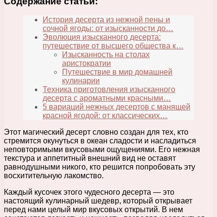
Содержание статьи:
История десерта из нежной пены и
сочной ягоды: от изысканности до…
Эволюция изысканного десерта:
путешествие от высшего общества к…
Изысканность на столах
аристократии
Путешествие в мир домашней
кулинарии
Техника приготовления изысканного
десерта с ароматными красными…
5 вариаций нежных десертов с манящей
красной ягодой: от классических…
Этот магический десерт словно создан для тех, кто
стремится окунуться в океан сладости и насладиться
неповторимыми вкусовыми ощущениями. Его нежная
текстура и аппетитный внешний вид не оставят
равнодушными никого, кто решится попробовать эту
восхитительную лакомство.
Каждый кусочек этого чудесного десерта — это
настоящий кулинарный шедевр, который открывает
перед нами целый мир вкусовых открытий. В нем