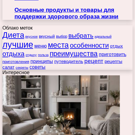
Основные продукты и товары для
поддержки здорового образа жизни
Облако меток
Диета
выбрать
вкусный
выбор
вкусное
идеальный
лучшие
места
особенности
меню
отдых
преимущества
отдыха
приготовить
отдыху
польза
рецепт
принципы
путеводитель
рецепты
приготовления
советы
салат
секреты
Интересное