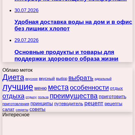
30.07.2026
Удобная доставка воды на дом и в офис
без лишних хлопот
29.07.2026
Основные продукты и товары для
поддержки здорового образа жизни
Облако меток
Диета
выбрать
вкусный
выбор
вкусное
идеальный
лучшие
места
особенности
меню
отдых
преимущества
отдыха
приготовить
отдыху
польза
рецепт
принципы
путеводитель
рецепты
приготовления
советы
салат
секреты
Интересное