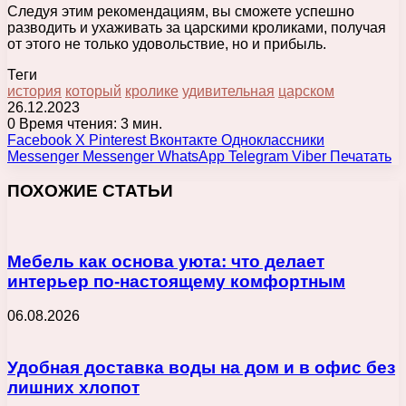
Следуя этим рекомендациям, вы сможете успешно
разводить и ухаживать за царскими кроликами, получая
от этого не только удовольствие, но и прибыль.
Теги
история
который
кролике
удивительная
царском
26.12.2023
0
Время чтения: 3 мин.
Facebook
X
Pinterest
Вконтакте
Одноклассники
Messenger
Messenger
WhatsApp
Telegram
Viber
Печатать
ПОХОЖИЕ СТАТЬИ
Мебель как основа уюта: что делает
интерьер по-настоящему комфортным
06.08.2026
Удобная доставка воды на дом и в офис без
лишних хлопот