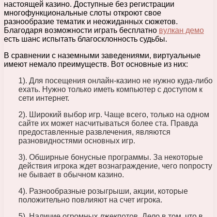
настоящей казино.
Доступные без регистрации
многофункциональные слоты откроют свое
разнообразие тематик и неожиданных сюжетов.
Благодаря возможности играть бесплатно
вулкан демо
есть шанс испытать благосклонность судьбы.
В сравнении с наземными заведениями, виртуальные
имеют немало преимуществ. Вот основные из них:
1). Для посещения онлайн-казино не нужно куда-либо
ехать. Нужно только иметь компьютер с доступом к
сети интернет.
2). Широкий выбор игр. Чаще всего, только на одном
сайте их может насчитываться более ста. Правда
предоставленные развлечения, являются
разновидностями основных игр.
3). Обширные бонусные программы. За некоторые
действия игрока ждет вознаграждение, чего попросту
не бывает в обычном казино.
4). Разнообразные розыгрыши, акции, которые
положительно повлияют на счет игрока.
5). Наличие огромных джекпотов. Дело в том, что в