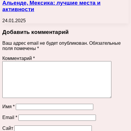
Альенде, Мексика: лучшие места и
активности
24.01.2025
Добавить комментарий
Ваш адрес email не будет опубликован.
Обязательные
поля помечены
*
Комментарий
*
Имя
*
Email
*
Сайт