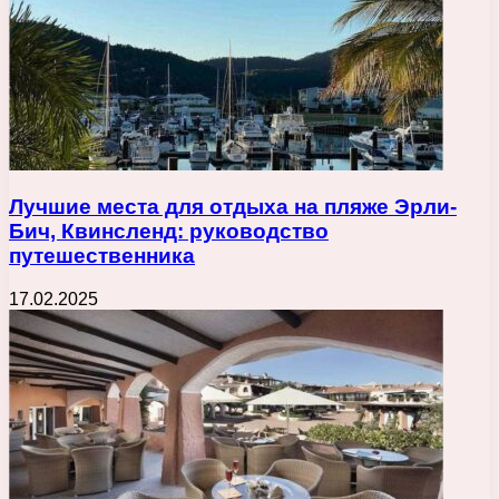
Лучшие места для отдыха на пляже Эрли-
Бич, Квинсленд: руководство
путешественника
17.02.2025