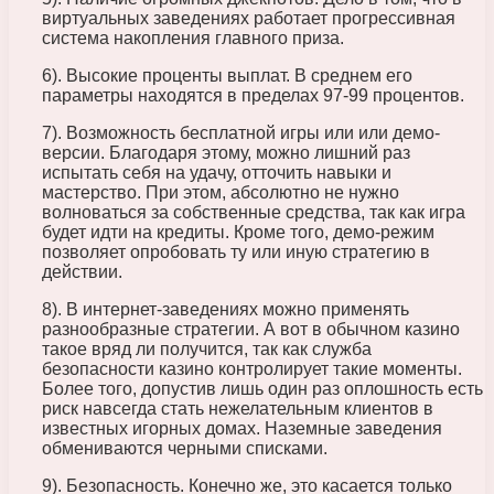
виртуальных заведениях работает прогрессивная
система накопления главного приза.
6). Высокие проценты выплат. В среднем его
параметры находятся в пределах 97-99 процентов.
7). Возможность бесплатной игры или или демо-
версии. Благодаря этому, можно лишний раз
испытать себя на удачу, отточить навыки и
мастерство. При этом, абсолютно не нужно
волноваться за собственные средства, так как игра
будет идти на кредиты. Кроме того, демо-режим
позволяет опробовать ту или иную стратегию в
действии.
8). В интернет-заведениях можно применять
разнообразные стратегии. А вот в обычном казино
такое вряд ли получится, так как служба
безопасности казино контролирует такие моменты.
Более того, допустив лишь один раз оплошность есть
риск навсегда стать нежелательным клиентов в
известных игорных домах. Наземные заведения
обмениваются черными списками.
9). Безопасность. Конечно же, это касается только