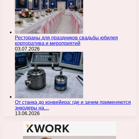
Рестораны для праздников свадьбы юбилея
корпоратива и мероприятий
03.07.2026
От станка до конвейера: где и зачем применяются
энкодеры на…
13.06.2026