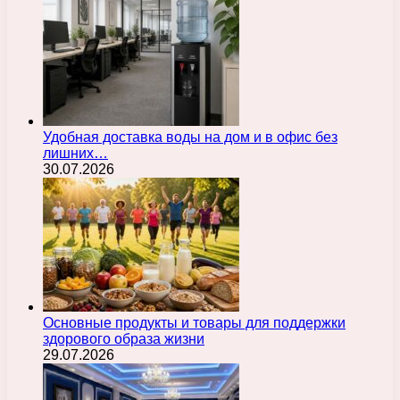
Удобная доставка воды на дом и в офис без
лишних…
30.07.2026
Основные продукты и товары для поддержки
здорового образа жизни
29.07.2026