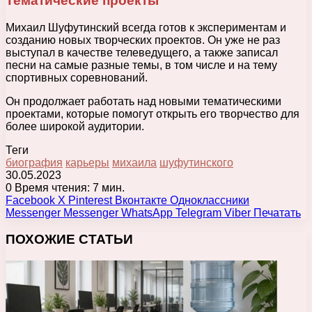
Тематические проекты
Михаил Шуфутинский всегда готов к экспериментам и
созданию новых творческих проектов. Он уже не раз
выступал в качестве телеведущего, а также записал
песни на самые разные темы, в том числе и на тему
спортивных соревнований.
Он продолжает работать над новыми тематическими
проектами, которые помогут открыть его творчество для
более широкой аудитории.
Теги
биография
карьеры
михаила
шуфутинского
30.05.2023
0
Время чтения: 7 мин.
Facebook
X
Pinterest
Вконтакте
Одноклассники
Messenger
Messenger
WhatsApp
Telegram
Viber
Печатать
ПОХОЖИЕ СТАТЬИ