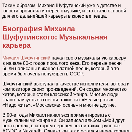
Таким образом, Михаил Шуфутинский уже в детстве и
юности проявлял интерес к музыке, и это стало основой
для его дальнейшей карьеры в качестве певца.
Биография Михаила
Шуфутинского: Музыкальная
карьера
Михаил Шуфутинский
начал свою музыкальную карьеру
в начале 80-х годов прошлого века. Его первые песни
были написаны в жанре блатной песни, который в то
время был очень популярен в СССР.
Шуфутинский выступал в качестве исполнителя, автора и
композитора своих произведений. Он создал множество
хитов, которые стали классикой жанра. Многие люди
знают наизусть его песни, такие как «Белые розы»,
«Надо жить», «Московская осень» и многие другие.
В 90-е годы Михаил начал экспериментировать с
музыкальными жанрами. Он записал альбом «Мой друг
рок-н-ролл», в котором перепел песни таких групп как
AC/DC и Nazareth. Однако, он так и остался верен корням