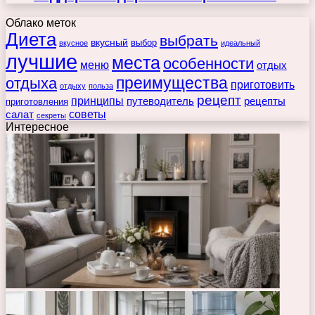
Облако меток
Диета
выбрать
вкусный
выбор
вкусное
идеальный
лучшие
места
особенности
меню
отдых
преимущества
отдыха
приготовить
отдыху
польза
рецепт
принципы
путеводитель
рецепты
приготовления
советы
салат
секреты
Интересное