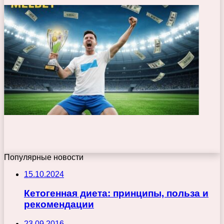
Популярные новости
15.10.2024
Кетогенная диета: принципы, польза и
рекомендации
23.09.2016