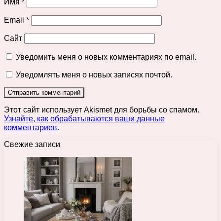
Имя
*
Email
*
Сайт
Уведомить меня о новых комментариях по email.
Уведомлять меня о новых записях почтой.
Этот сайт использует Akismet для борьбы со спамом.
Узнайте, как обрабатываются ваши данные
комментариев
.
Свежие записи