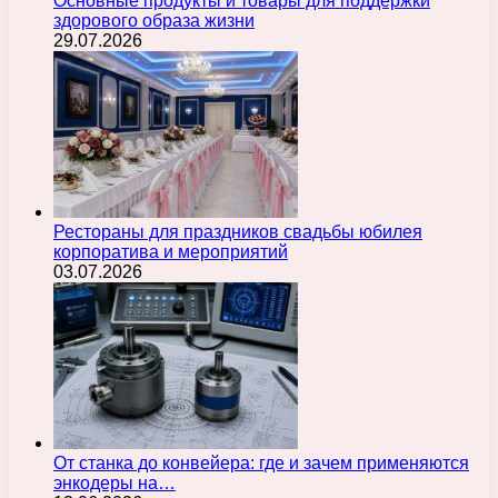
Основные продукты и товары для поддержки
здорового образа жизни
29.07.2026
Рестораны для праздников свадьбы юбилея
корпоратива и мероприятий
03.07.2026
От станка до конвейера: где и зачем применяются
энкодеры на…