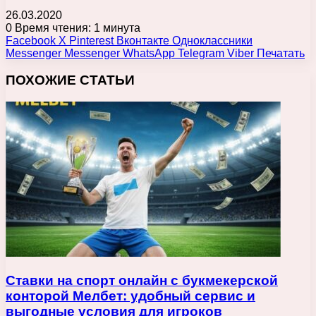
26.03.2020
0
Время чтения: 1 минута
Facebook
X
Pinterest
Вконтакте
Одноклассники
Messenger
Messenger
WhatsApp
Telegram
Viber
Печатать
ПОХОЖИЕ СТАТЬИ
Ставки на спорт онлайн с букмекерской
конторой Мелбет: удобный сервис и
выгодные условия для игроков