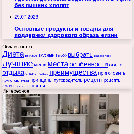
без лишних хлопот
29.07.2026
Основные продукты и товары для
поддержки здорового образа жизни
Облако меток
Диета
выбрать
вкусный
выбор
вкусное
идеальный
лучшие
места
особенности
меню
отдых
преимущества
отдыха
приготовить
отдыху
польза
рецепт
принципы
путеводитель
рецепты
приготовления
советы
салат
секреты
Интересное