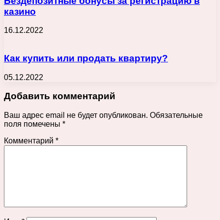
Бездепозитные бонусы за регистрацию в
казино
16.12.2022
Как купить или продать квартиру?
05.12.2022
Добавить комментарий
Ваш адрес email не будет опубликован.
Обязательные
поля помечены
*
Комментарий
*