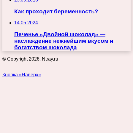
Как проходит беременность?
14.05.2024
Печенье «Двойной шоколад» —
наслаждение нежнейшим вкусом и
богатством шоколада
© Copyright 2026, Ntray.ru
Кнопка «Наверх»