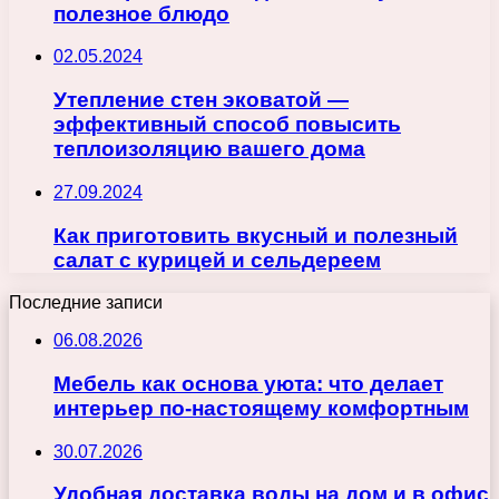
полезное блюдо
02.05.2024
Утепление стен эковатой —
эффективный способ повысить
теплоизоляцию вашего дома
27.09.2024
Как приготовить вкусный и полезный
салат с курицей и сельдереем
Последние записи
06.08.2026
Мебель как основа уюта: что делает
интерьер по-настоящему комфортным
30.07.2026
Удобная доставка воды на дом и в офис