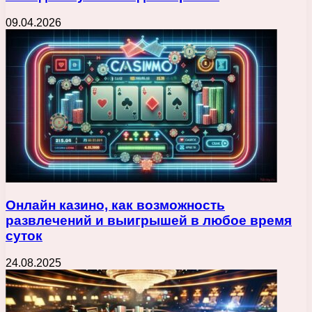
09.04.2026
Онлайн казино, как возможность
развлечений и выигрышей в любое время
суток
24.08.2025