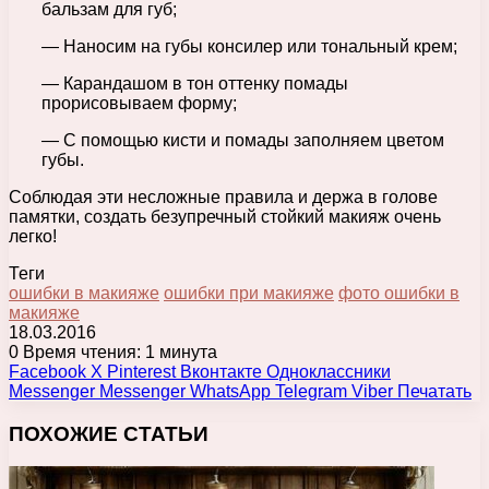
бальзам для губ;
— Наносим на губы консилер или тональный крем;
— Карандашом в тон оттенку помады
прорисовываем форму;
— С помощью кисти и помады заполняем цветом
губы.
Соблюдая эти несложные правила и держа в голове
памятки, создать безупречный стойкий макияж очень
легко!
Теги
ошибки в макияже
ошибки при макияже
фото ошибки в
макияже
18.03.2016
0
Время чтения: 1 минута
Facebook
X
Pinterest
Вконтакте
Одноклассники
Messenger
Messenger
WhatsApp
Telegram
Viber
Печатать
ПОХОЖИЕ СТАТЬИ