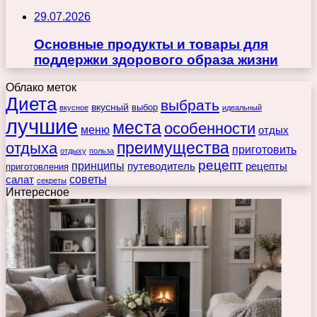
29.07.2026
Основные продукты и товары для
поддержки здорового образа жизни
Облако меток
Диета
выбрать
вкусный
выбор
вкусное
идеальный
лучшие
места
особенности
меню
отдых
преимущества
отдыха
приготовить
отдыху
польза
рецепт
принципы
путеводитель
рецепты
приготовления
советы
салат
секреты
Интересное