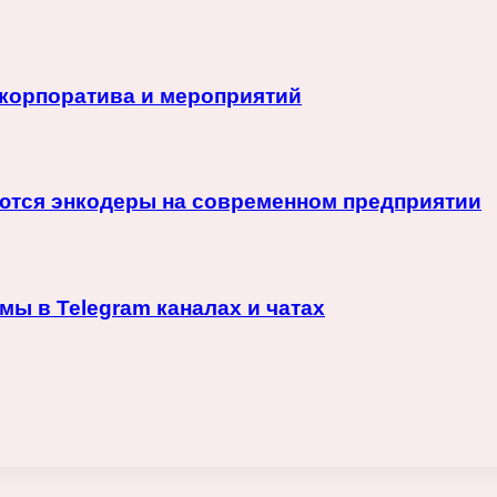
корпоратива и мероприятий
няются энкодеры на современном предприятии
ы в Telegram каналах и чатах