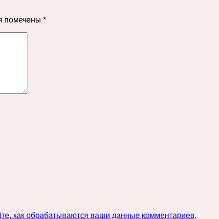
я помечены
*
йте, как обрабатываются ваши данные комментариев
.