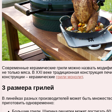
Современные керамические грили можно назвать модифик
не только мяса. В XXI веке традиционная конструкция п
конструкции – керамические
грили монолит
.
3 размера грилей
В линейках разных производителей может быть множество р
приготовить одновременно:
Большие грили. Ширина решетки может достигать 60 с