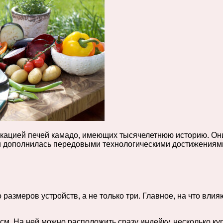
ацией печей камадо, имеющих тысячелетнюю историю. Они
ечи дополнилась передовыми технологическими достижениям
азмеров устройств, а не только три. Главное, на что влия
м. На ней можно расположить сразу индейку, несколько кур