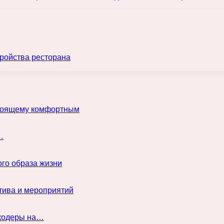
ройства ресторана
астоящему комфортным
…
го образа жизни
тива и мероприятий
нкодеры на…