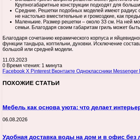
Крупногабаритные конструкции подходят для больших
Средние. Решетки подобных моделей имеют радиус ок
не настолько вместительные и громоздкие, как пред
Маленькие. Размер решетки – около 33 см. На ней мо
семьи. Благодаря своим габаритам гриль может быть 
Благодаря сочетанию керамического корпуса и яйцевидн
функции тандыра, коптильни, духовки. Исключение состав
большой или средней модели.
11.03.2023
0
Время чтения: 1 минута
Facebook
X
Pinterest
Вконтакте
Одноклассники
Messenger
ПОХОЖИЕ СТАТЬИ
Мебель как основа уюта: что делает интерь
06.08.2026
Удобная доставка воды на дом и в офис без