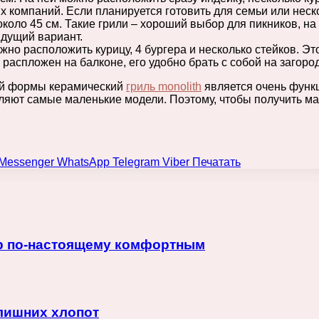
 компаний. Если планируется готовить для семьи или неско
оло 45 см. Такие грили – хороший выбор для пикников, на 
ыдущий вариант.
жно расположить курицу, 4 бургера и несколько стейков. Эт
распложен на балконе, его удобно брать с собой на загоро
ой формы керамический
гриль monolith
является очень функ
ляют самые маленькие модели. Поэтому, чтобы получить ма
Messenger
WhatsApp
Telegram
Viber
Печатать
ер по-настоящему комфортным
 лишних хлопот