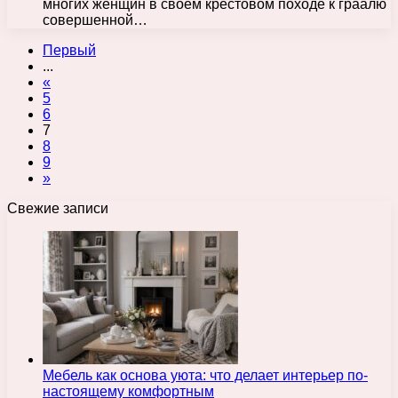
многих женщин в своем крестовом походе к граалю
совершенной…
Первый
...
«
5
6
7
8
9
»
Свежие записи
Мебель как основа уюта: что делает интерьер по-
настоящему комфортным