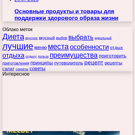
Основные продукты и товары для
поддержки здорового образа жизни
Облако меток
Диета
выбрать
вкусный
выбор
вкусное
идеальный
лучшие
места
особенности
меню
отдых
преимущества
отдыха
приготовить
отдыху
польза
рецепт
принципы
путеводитель
рецепты
приготовления
советы
салат
секреты
Интересное