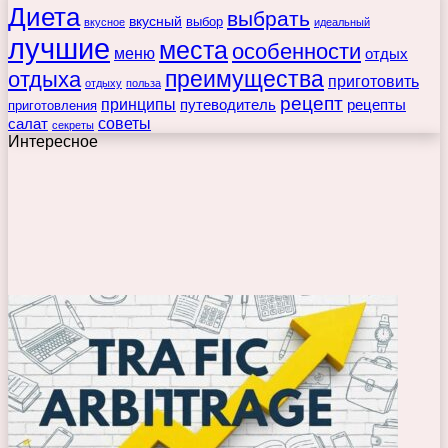
Диета
выбрать
вкусный
выбор
вкусное
идеальный
лучшие
места
особенности
меню
отдых
преимущества
отдыха
приготовить
отдыху
польза
рецепт
принципы
путеводитель
рецепты
приготовления
советы
салат
секреты
Интересное