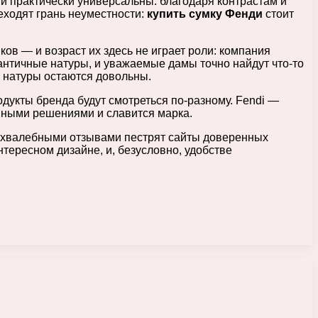
и практически универсальны: благодаря контрастам и
еходят грань неуместности:
купить сумку Фенди
стоит
ков — и возраст их здесь не играет роли: компания
античные натуры, и уважаемые дамы точно найдут что-то
 натуры остаются довольны.
дукты бренда будут смотреться по-разному. Fendi —
ивными решениями и славится марка.
 хвалебными отзывами пестрят сайты доверенных
ересном дизайне, и, безусловно, удобстве