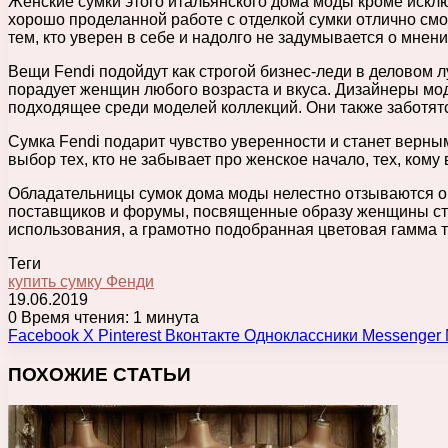
Женские сумки этого итальянского дома моды кроме исклю
хорошо проделанной работе с отделкой сумки отлично смо
тем, кто уверен в себе и надолго не задумывается о мнен
Вещи Fendi подойдут как строгой бизнес-леди в деловом л
порадует женщин любого возраста и вкуса. Дизайнеры мо
подходящее среди моделей коллекций. Они также заботят
Сумка Fendi подарит чувство уверенности и станет верны
выбор тех, кто не забывает про женское начало, тех, ко
Обладательницы сумок дома моды нелестно отзываются о
поставщиков и форумы, посвященные образу женщины стил
использования, а грамотно подобранная цветовая гамма 
Теги
купить сумку Фенди
19.06.2019
0
Время чтения: 1 минута
Facebook
X
Pinterest
Вконтакте
Одноклассники
Messenger
ПОХОЖИЕ СТАТЬИ