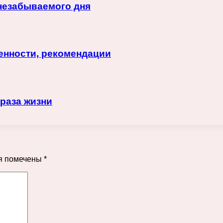
незабываемого дня
енности, рекомендации
браза жизни
я помечены
*