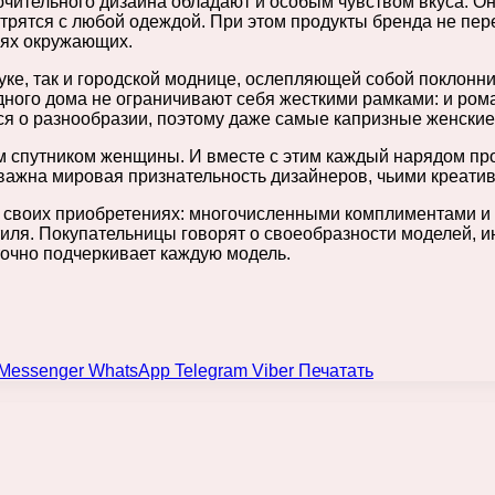
чительного дизайна обладают и особым чувством вкуса. Он
трятся с любой одеждой. При этом продукты бренда не пер
иях окружающих.
уке, так и городской моднице, ослепляющей собой поклонни
дного дома не ограничивают себя жесткими рамками: и ром
ся о разнообразии, поэтому даже самые капризные женские
м спутником женщины. И вместе с этим каждый нарядом про
му важна мировая признательность дизайнеров, чьими креат
 своих приобретениях: многочисленными комплиментами и
я. Покупательницы говорят о своеобразности моделей, инт
точно подчеркивает каждую модель.
Messenger
WhatsApp
Telegram
Viber
Печатать