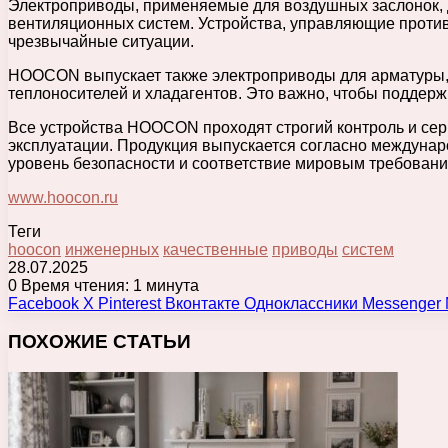
Электроприводы, применяемые для воздушных заслонок, 
вентиляционных систем. Устройства, управляющие проти
чрезвычайные ситуации.
HOOCON выпускает также электроприводы для арматуры,
теплоносителей и хладагентов. Это важно, чтобы поддер
Все устройства HOOCON проходят строгий контроль и сери
эксплуатации. Продукция выпускается согласно междунар
уровень безопасности и соответствие мировым требовани
www.hoocon.ru
Теги
hoocon
инженерных
качественные
приводы
систем
28.07.2025
0
Время чтения: 1 минута
Facebook
X
Pinterest
Вконтакте
Одноклассники
Messenger
ПОХОЖИЕ СТАТЬИ