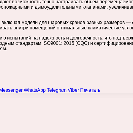
дают возможность точно настраивать объем перемещаемого
вопожарными и дымоудалительными клапанами, увеличивают
 включая модели для шаровых кранов разных размеров — 
живать внутри помещений оптимальные климатические усло
ю испытаний на надежность и долговечность, что подтверж
одным стандартам ISO9001: 2015 (CQC) и сертифицирована
ям.
Messenger
WhatsApp
Telegram
Viber
Печатать