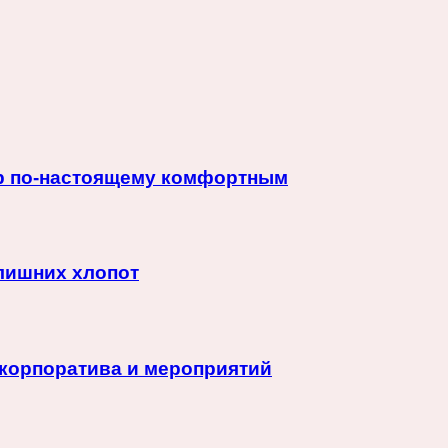
ер по-настоящему комфортным
 лишних хлопот
корпоратива и мероприятий