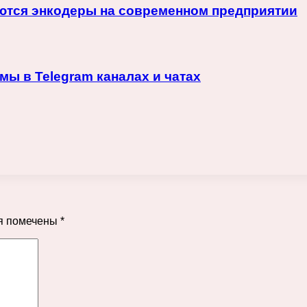
няются энкодеры на современном предприятии
ы в Telegram каналах и чатах
я помечены
*