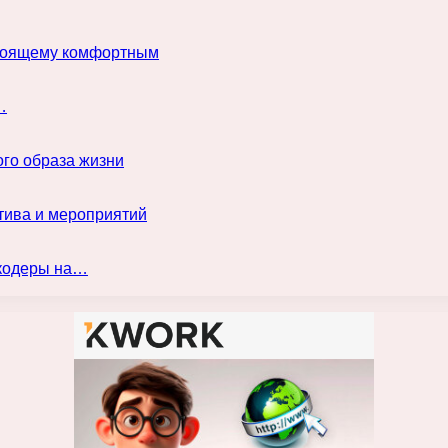
астоящему комфортным
…
го образа жизни
тива и мероприятий
нкодеры на…