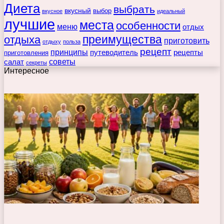
Диета
выбрать
вкусный
выбор
вкусное
идеальный
лучшие
места
особенности
меню
отдых
преимущества
отдыха
приготовить
отдыху
польза
рецепт
принципы
путеводитель
рецепты
приготовления
советы
салат
секреты
Интересное