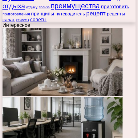
преимущества
отдыха
приготовить
отдыху
польза
рецепт
принципы
путеводитель
рецепты
приготовления
советы
салат
секреты
Интересное