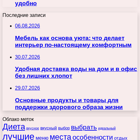
удобно
Последние записи
06.08.2026
Мебель как основа уюта: что делает
интерьер по-настоящему комфортным
30.07.2026
Удобная доставка воды на дом и в офис
без лишних хлопот
29.07.2026
Основные продукты и товары для
поддержки здорового образа жизни
Облако меток
Диета
выбрать
вкусный
выбор
вкусное
идеальный
лучшие
места
особенности
меню
отдых