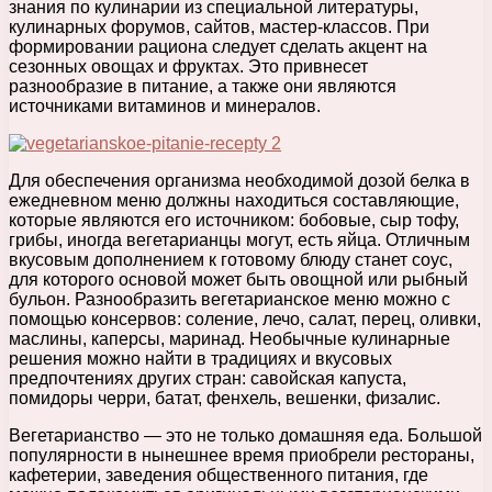
знания по кулинарии из специальной литературы,
кулинарных форумов, сайтов, мастер-классов. При
формировании рациона следует сделать акцент на
сезонных овощах и фруктах. Это привнесет
разнообразие в питание, а также они являются
источниками витаминов и минералов.
Для обеспечения организма необходимой дозой белка в
ежедневном меню должны находиться составляющие,
которые являются его источником: бобовые, сыр тофу,
грибы, иногда вегетарианцы могут, есть яйца. Отличным
вкусовым дополнением к готовому блюду станет соус,
для которого основой может быть овощной или рыбный
бульон. Разнообразить вегетарианское меню можно с
помощью консервов: соление, лечо, салат, перец, оливки,
маслины, каперсы, маринад. Необычные кулинарные
решения можно найти в традициях и вкусовых
предпочтениях других стран: савойская капуста,
помидоры черри, батат, фенхель, вешенки, физалис.
Вегетарианство — это не только домашняя еда. Большой
популярности в нынешнее время приобрели рестораны,
кафетерии, заведения общественного питания, где