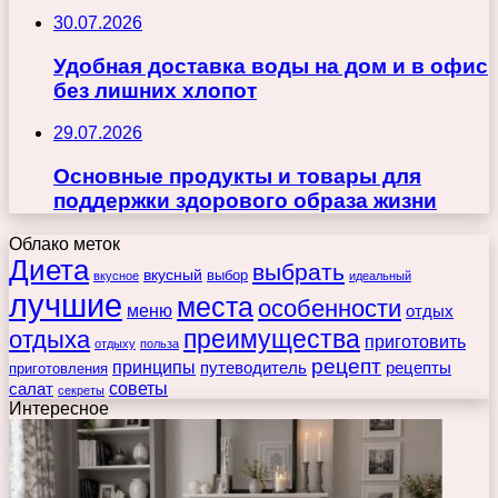
30.07.2026
Удобная доставка воды на дом и в офис
без лишних хлопот
29.07.2026
Основные продукты и товары для
поддержки здорового образа жизни
Облако меток
Диета
выбрать
вкусный
выбор
вкусное
идеальный
лучшие
места
особенности
меню
отдых
преимущества
отдыха
приготовить
отдыху
польза
рецепт
принципы
путеводитель
рецепты
приготовления
советы
салат
секреты
Интересное