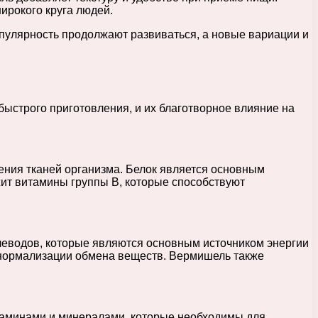
широкого круга людей.
опулярность продолжают развиваться, а новые вариации и
ыстрого приготовления, и их благотворное влияние на
ения тканей организма. Белок является основным
жит витамины группы В, которые способствуют
леводов, которые являются основным источником энергии
т нормализации обмена веществ. Вермишель также
итаминами и минералами, которые необходимы для