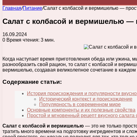
Главная
/
Питание
/
Салат с колбасой и вермишелью — прост
Салат с колбасой и вермишелью — 
16.09.2024
0
Время чтения: 3 мин.
Когда наступает время приготовления обеда или ужина, м
разнообразить свой рацион, то салат с колбасой и верми
вермишелью, создавая великолепное сочетание в каждом 
Содержание статьи:
История происхождения и популярности вкусно
Исторический контекст и происхождение
Популярность в современном мире
Основные компоненты и их полезные свойства
Простой и мгновенный рецепт вкусного салата
Салат с колбасой и вермишелью
— это не только просто
тратить много времени на подготовку ингредиентов и слож
своей простоте, он идеально подходит для тех, кто тольк