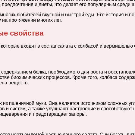
е предпочтения и диеты, что делает его популярным среди 
 многих любителей вкусной и быстрой еды. Его история и п
 на протяжении многих лет.
ые свойства
оторые входят в состав салата с колбасой и вермишелью б
 содержанием белка, необходимого для роста и восстановл
стве биохимических процессов. Кроме того, колбаса содер
ена веществ.
 из пшеничной муки. Она является источником сложных уг
нов и систем, а также улучшают настроение и способствую
 пищеварения и предотвращает запоры.
ляются неотъемлемой частью данного салата. Они богаты в