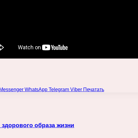
Messenger
WhatsApp
Telegram
Viber
Печатать
 здорового образа жизни