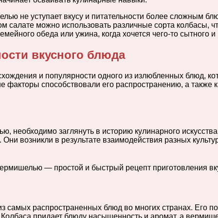
шелью не уступает вкусу и питательности более сложным бл
том салате можно использовать различные сорта колбасы, ч
мейного обеда или ужина, когда хочется чего-то сытного и 
ости вкусного блюда
хождения и популярности одного из излюбленных блюд, ко
ие факторы способствовали его распространению, а также 
лью, необходимо заглянуть в историю кулинарного искусств
 Они возникли в результате взаимодействия разных культур
з самых распространенных блюд во многих странах. Его по
 Колбаса придает блюду насыщенность и аромат, а вермише