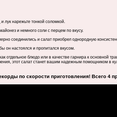
 и лук нарежьте тонкой соломкой.
айонез и немного соли с перцем по вкусу.
мерно соединились и салат приобрел однородную консисте
обы он настоялся и пропитался вкусом.
ак отдельное блюдо или в качестве гарнира к основной тра
вления, этот салат станет вашим надежным помощником в к
орды по скорости приготовления! Всего 4 пр