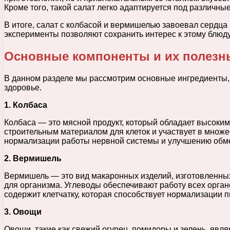
Кроме того, такой салат легко адаптируется под различны
В итоге, салат с колбасой и вермишелью завоевал сердца
эксперименты позволяют сохранить интерес к этому блюду
Основные компоненты и их полезн
В данном разделе мы рассмотрим основные ингредиенты, к
здоровье.
1. Колбаса
Колбаса — это мясной продукт, который обладает высоким
строительным материалом для клеток и участвует в множе
нормализации работы нервной системы и улучшению обм
2. Вермишель
Вермишель — это вид макаронных изделий, изготовленных
для организма. Углеводы обеспечивают работу всех орга
содержит клетчатку, которая способствует нормализации
3. Овощи
Овощи, такие как свежий огурец, помидоры и зелень, яв