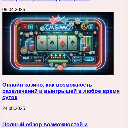
09.04.2026
Онлайн казино, как возможность
развлечений и выигрышей в любое время
суток
24.08.2025
Полный обзор возможностей и