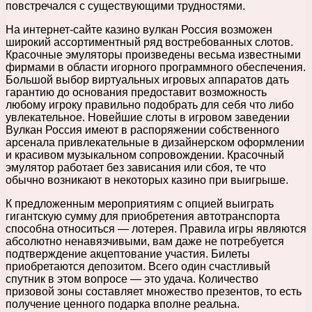
повстречался с существующими трудностями.
На интернет-сайте казино вулкан Россия возможен
широкий ассортиментный ряд востребованных слотов.
Красочные эмуляторы произведены весьма известными
фирмами в области игорного программного обеспечения.
Большой выбор виртуальных игровых аппаратов дать
гарантию до основания предоставит возможность
любому игроку правильно подобрать для себя что либо
увлекательное. Новейшие слоты в игровом заведении
Вулкан Россия имеют в распоряжении собственного
арсенала привлекательные в дизайнерском оформлении
и красивом музыкальном сопровождении. Красочный
эмулятор работает без зависания или сбоя, те что
обычно возникают в некоторых казино при выигрыше.
К предложенным мероприятиям с опцией выиграть
гигантскую сумму для приобретения автотранспорта
способна относиться — лотерея. Правила игры являются
абсолютно ненавязчивыми, вам даже не потребуется
подтверждение акцептование участия. Билеты
приобретаются депозитом. Всего один счастливый
спутник в этом вопросе — это удача. Количество
призовой зоны составляет множество презентов, то есть
получение ценного подарка вполне реальна.