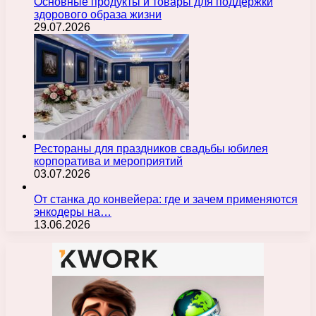
Основные продукты и товары для поддержки
здорового образа жизни
29.07.2026
Рестораны для праздников свадьбы юбилея
корпоратива и мероприятий
03.07.2026
От станка до конвейера: где и зачем применяются
энкодеры на…
13.06.2026