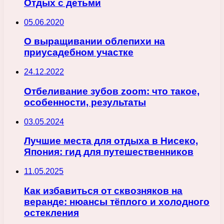
Отдых с детьми
05.06.2020
О выращивании облепихи на
приусадебном участке
24.12.2022
Отбеливание зубов zoom: что такое,
особенности, результаты
03.05.2024
Лучшие места для отдыха в Нисеко,
Япония: гид для путешественников
11.05.2025
Как избавиться от сквозняков на
веранде: нюансы тёплого и холодного
остекления