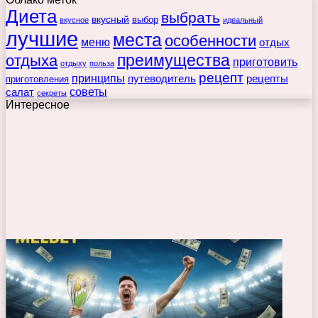
Диета
выбрать
вкусный
выбор
вкусное
идеальный
лучшие
места
особенности
меню
отдых
преимущества
отдыха
приготовить
отдыху
польза
рецепт
принципы
путеводитель
рецепты
приготовления
советы
салат
секреты
Интересное