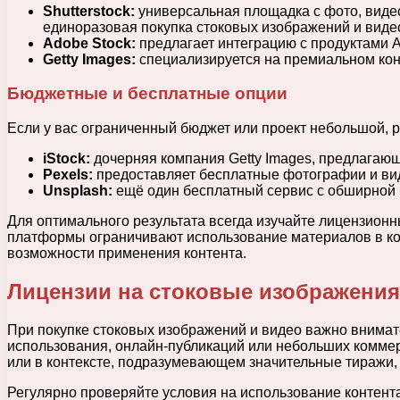
Shutterstock:
универсальная площадка с фото, видео 
единоразовая покупка стоковых изображений и виде
Adobe Stock:
предлагает интеграцию с продуктами A
Getty Images:
специализируется на премиальном кон
Бюджетные и бесплатные опции
Если у вас ограниченный бюджет или проект небольшой,
iStock:
дочерняя компания Getty Images, предлагающ
Pexels:
предоставляет бесплатные фотографии и вид
Unsplash:
ещё один бесплатный сервис с обширной б
Для оптимального результата всегда изучайте лицензион
платформы ограничивают использование материалов в ком
возможности применения контента.
Лицензии на стоковые изображения 
При покупке стоковых изображений и видео важно внимат
использования, онлайн-публикаций или небольших коммер
или в контексте, подразумевающем значительные тиражи,
Регулярно проверяйте условия на использование контент