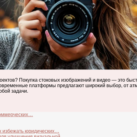
оектов? Покупка стоковых изображений и видео — это быс
Современные платформы предлагают широкий выбор, от ат
юбой задачи.
коммерческих…
ак избежать юридических…
 для улучшения визуальной…