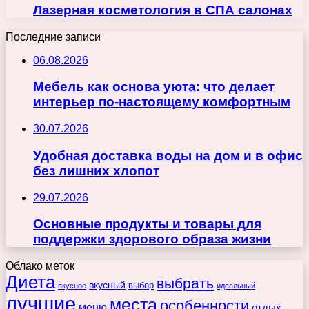
Лазерная косметология в СПА салонах
Последние записи
06.08.2026
Мебель как основа уюта: что делает
интерьер по-настоящему комфортным
30.07.2026
Удобная доставка воды на дом и в офис
без лишних хлопот
29.07.2026
Основные продукты и товары для
поддержки здорового образа жизни
Облако меток
Диета
выбрать
вкусный
выбор
вкусное
идеальный
лучшие
места
особенности
меню
отдых