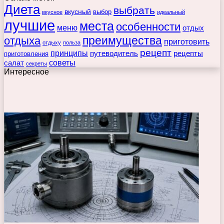
Диета
выбрать
вкусный
выбор
вкусное
идеальный
лучшие
места
особенности
меню
отдых
преимущества
отдыха
приготовить
отдыху
польза
рецепт
принципы
путеводитель
рецепты
приготовления
советы
салат
секреты
Интересное