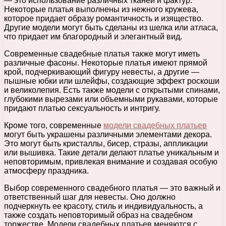
— это использование различных тканей и фактур.
Некоторые платья выполнены из нежного кружева,
которое придает образу романтичность и изящество.
Другие модели могут быть сделаны из шелка или атласа,
что придает им благородный и элегантный вид.
Современные свадебные платья также могут иметь
различные фасоны. Некоторые платья имеют прямой
крой, подчеркивающий фигуру невесты, а другие —
пышные юбки или шлейфы, создающие эффект роскоши
и великолепия. Есть также модели с открытыми спинами,
глубокими вырезами или объемными рукавами, которые
придают платью сексуальность и интригу.
Кроме того, современные
модели свадебных платьев
могут быть украшены различными элементами декора.
Это могут быть кристаллы, бисер, стразы, аппликации
или вышивка. Такие детали делают платье уникальным и
неповторимым, привлекая внимание и создавая особую
атмосферу праздника.
Выбор современного свадебного платья — это важный и
ответственный шаг для невесты. Оно должно
подчеркнуть ее красоту, стиль и индивидуальность, а
также создать неповторимый образ на свадебном
торжестве. Модели свадебных платьев меняются с