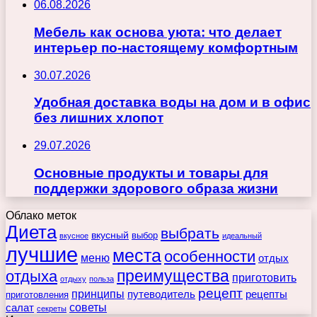
06.08.2026
Мебель как основа уюта: что делает
интерьер по-настоящему комфортным
30.07.2026
Удобная доставка воды на дом и в офис
без лишних хлопот
29.07.2026
Основные продукты и товары для
поддержки здорового образа жизни
Облако меток
Диета
выбрать
вкусный
выбор
вкусное
идеальный
лучшие
места
особенности
меню
отдых
преимущества
отдыха
приготовить
отдыху
польза
рецепт
принципы
путеводитель
рецепты
приготовления
советы
салат
секреты