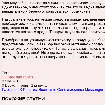
Упомянутый выше состав значительно расширяет сферу пр
Единственное, о чем стоит помнить, так это об индивид
внимательно и бережно пользоваться продукцией.
Натуральные косметические средства примечательны еще 
необходимости использовать никаких сложных и энергоза
продукции используется специальная тара, которая по и
наносится никакого вреда. Товары натурального происхож
Приобрести натуральную косметическую продукцию в Каза
представлен большой выбор высококачественной продукци
взыскательных потребителей. Тут есть бальзамы, маски, 
выгодной и разумной. Именно на портале kz.siberianheal
это получится достаточно оперативно, не прилагая больши
Теги
товары для красоты
02.04.2018
0
Время чтения: 1 минута
Facebook
X
Pinterest
Вконтакте
Одноклассники
Messenger
ПОХОЖИЕ СТАТЬИ