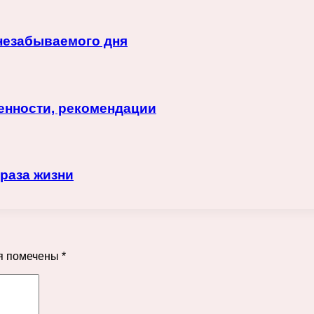
незабываемого дня
енности, рекомендации
браза жизни
я помечены
*