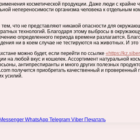
именения косметической продукции. Даже люди с крайне чу
уальной непереносимости организма человека к отдельным
тем, что не представляют никакой опасности для окружающ
тратных технологий. Благодаря этому выбросы в окружающ
стечению определенного периода времени разлагается. Бла
дения ни в коем случае не тестируются на животных. И эт
хстане можно будет, если перейти по ссылке
«https://kz.sib
и на любой вкус и кошелек. Ассортимент натуральной кос
лосьоны, антипреспиранты и много других полезных продук
th.com получится приобретать качественный и проверенный 
х усилий.
Messenger
WhatsApp
Telegram
Viber
Печатать