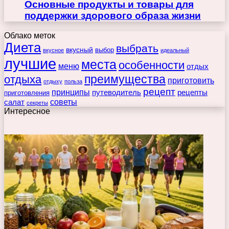
Основные продукты и товары для
поддержки здорового образа жизни
Облако меток
Диета
выбрать
вкусный
выбор
вкусное
идеальный
лучшие
места
особенности
меню
отдых
преимущества
отдыха
приготовить
отдыху
польза
рецепт
принципы
путеводитель
рецепты
приготовления
советы
салат
секреты
Интересное