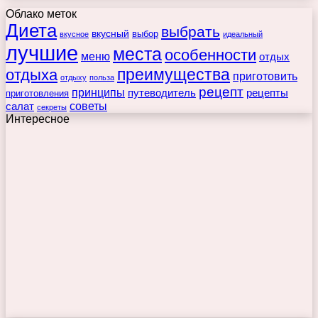
Облако меток
Диета
выбрать
вкусный
выбор
вкусное
идеальный
лучшие
места
особенности
меню
отдых
преимущества
отдыха
приготовить
отдыху
польза
рецепт
принципы
путеводитель
рецепты
приготовления
советы
салат
секреты
Интересное