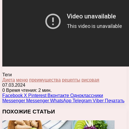
Теги
Диета
меню
преимущества
рецепты
рисовая
07.03.2024
0
Время чтения: 2 мин.
Facebook
X
Pinterest
Вконтакте
Одноклассники
Messenger
Messenger
WhatsApp
Telegram
Viber
Печатать
ПОХОЖИЕ СТАТЬИ