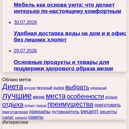
Мебель как основа уюта: что делает
интерьер по-настоящему комфортным
30.07.2026
Удобная доставка воды на дом и в офис
без лишних хлопот
29.07.2026
Основные продукты и товары для
поддержки здорового образа жизни
Облако меток
Диета
выбрать
вкусный
выбор
вкусное
идеальный
лучшие
места
особенности
меню
отдых
преимущества
отдыха
приготовить
отдыху
польза
рецепт
принципы
путеводитель
рецепты
приготовления
советы
салат
секреты
Интересное