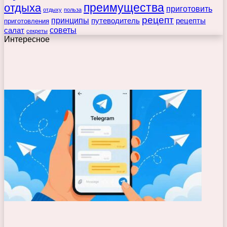
преимущества
отдыха
приготовить
отдыху
польза
рецепт
принципы
путеводитель
рецепты
приготовления
советы
салат
секреты
Интересное