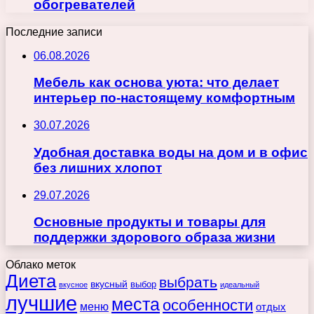
обогревателей
Последние записи
06.08.2026
Мебель как основа уюта: что делает
интерьер по-настоящему комфортным
30.07.2026
Удобная доставка воды на дом и в офис
без лишних хлопот
29.07.2026
Основные продукты и товары для
поддержки здорового образа жизни
Облако меток
Диета
выбрать
вкусный
выбор
вкусное
идеальный
лучшие
места
особенности
меню
отдых