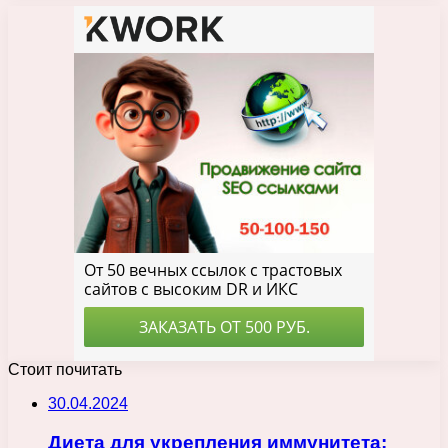
Стоит почитать
30.04.2024
Диета для укрепления иммунитета: