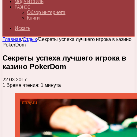
МОДА И СТИЛЬ
РАЗНОЕ
Обзор интернета
Книги
Искать
Главная
/
Отдых
/
Секреты успеха лучшего игрока в казино
PokerDom
Секреты успеха лучшего игрока в
казино PokerDom
22.03.2017
1
Время чтения: 1 минута