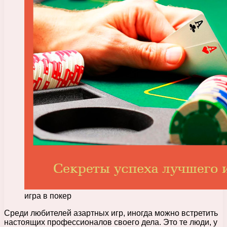
игра в покер
Среди любителей азартных игр, иногда можно встретить
настоящих профессионалов своего дела. Это те люди, у