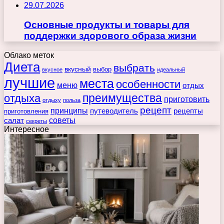
29.07.2026
Основные продукты и товары для
поддержки здорового образа жизни
Облако меток
Диета
выбрать
вкусный
выбор
вкусное
идеальный
лучшие
места
особенности
меню
отдых
преимущества
отдыха
приготовить
отдыху
польза
рецепт
принципы
путеводитель
рецепты
приготовления
советы
салат
секреты
Интересное