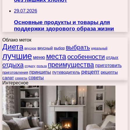
29.07.2026
Основные продукты и товары для
поддержки здорового образа жизни
Облако меток
Диета
выбрать
вкусный
выбор
вкусное
идеальный
лучшие
места
особенности
меню
отдых
преимущества
отдыха
приготовить
отдыху
польза
рецепт
принципы
путеводитель
рецепты
приготовления
советы
салат
секреты
Интересное