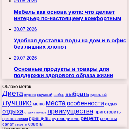
06.08.2026
Мебель как основа уюта: что делает
интерьер по-настоящему комфортным
30.07.2026
Удобная доставка воды на дом и в офис
без лишних хлопот
29.07.2026
Основные продукты и товары для
поддержки здорового образа жизни
Облако меток
Диета
выбрать
вкусный
выбор
вкусное
идеальный
лучшие
места
особенности
меню
отдых
преимущества
отдыха
приготовить
отдыху
польза
рецепт
принципы
путеводитель
рецепты
приготовления
советы
салат
секреты