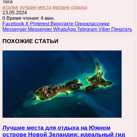
Теги
италия
лучшие
места
милане
отдыха
13.05.2024
0
Время чтения: 4 мин.
Facebook
X
Pinterest
Вконтакте
Одноклассники
Messenger
Messenger
WhatsApp
Telegram
Viber
Печатать
ПОХОЖИЕ СТАТЬИ
Лучшие места для отдыха на Южном
острове Новой Зеландии: идеальный гид