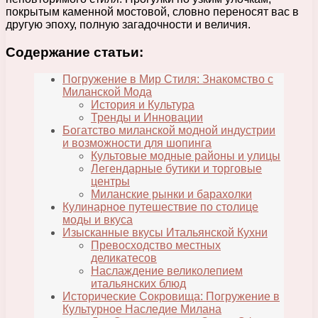
покрытым каменной мостовой, словно переносят вас в
другую эпоху, полную загадочности и величия.
Содержание статьи:
Погружение в Мир Стиля: Знакомство с
Миланской Мода
История и Культура
Тренды и Инновации
Богатство миланской модной индустрии
и возможности для шопинга
Культовые модные районы и улицы
Легендарные бутики и торговые
центры
Миланские рынки и барахолки
Кулинарное путешествие по столице
моды и вкуса
Изысканные вкусы Итальянской Кухни
Превосходство местных
деликатесов
Наслаждение великолепием
итальянских блюд
Исторические Сокровища: Погружение в
Культурное Наследие Милана