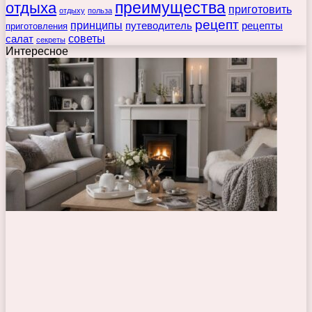
преимущества
отдыха
приготовить
отдыху
польза
рецепт
принципы
путеводитель
рецепты
приготовления
советы
салат
секреты
Интересное