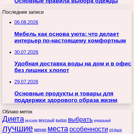
Основные правила выбора одежды
Последние записи
06.08.2026
Мебель как основа уюта: что делает
интерьер по-настоящему комфортным
30.07.2026
Удобная доставка воды на дом и в офис
без лишних хлопот
29.07.2026
Основные продукты и товары для
поддержки здорового образа жизни
Облако меток
Диета
выбрать
вкусный
выбор
вкусное
идеальный
лучшие
места
особенности
меню
отдых