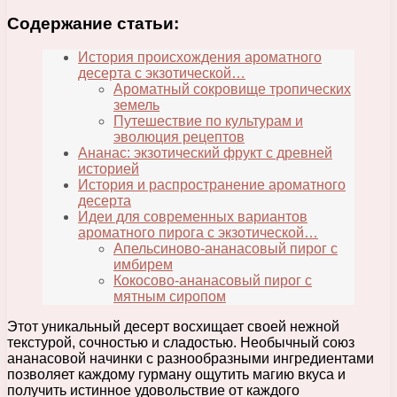
Содержание статьи:
История происхождения ароматного
десерта с экзотической…
Ароматный сокровище тропических
земель
Путешествие по культурам и
эволюция рецептов
Ананас: экзотический фрукт с древней
историей
История и распространение ароматного
десерта
Идеи для современных вариантов
ароматного пирога с экзотической…
Апельсиново-ананасовый пирог с
имбирем
Кокосово-ананасовый пирог с
мятным сиропом
Этот уникальный десерт восхищает своей нежной
текстурой, сочностью и сладостью. Необычный союз
ананасовой начинки с разнообразными ингредиентами
позволяет каждому гурману ощутить магию вкуса и
получить истинное удовольствие от каждого