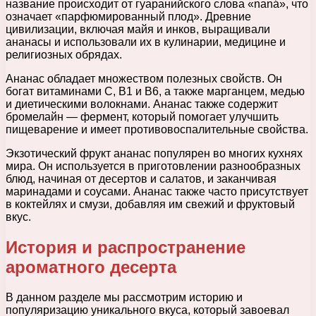
название происходит от гуаранийского слова «naná», что
означает «парфюмированный плод». Древние
цивилизации, включая майя и инков, выращивали
ананасы и использовали их в кулинарии, медицине и
религиозных обрядах.
Ананас обладает множеством полезных свойств. Он
богат витаминами C, B1 и B6, а также марганцем, медью
и диетическими волокнами. Ананас также содержит
бромелайн — фермент, который помогает улучшить
пищеварение и имеет противовоспалительные свойства.
Экзотический фрукт ананас популярен во многих кухнях
мира. Он используется в приготовлении разнообразных
блюд, начиная от десертов и салатов, и заканчивая
маринадами и соусами. Ананас также часто присутствует
в коктейлях и смузи, добавляя им свежий и фруктовый
вкус.
История и распространение
ароматного десерта
В данном разделе мы рассмотрим историю и
популяризацию уникального вкуса, который завоевал