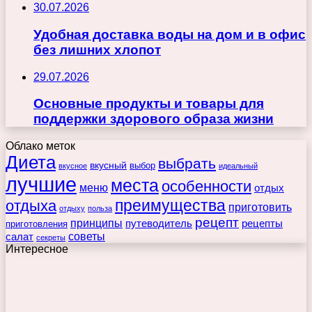
30.07.2026
Удобная доставка воды на дом и в офис
без лишних хлопот
29.07.2026
Основные продукты и товары для
поддержки здорового образа жизни
Облако меток
Диета
выбрать
вкусный
выбор
вкусное
идеальный
лучшие
места
особенности
меню
отдых
преимущества
отдыха
приготовить
отдыху
польза
рецепт
принципы
путеводитель
рецепты
приготовления
советы
салат
секреты
Интересное