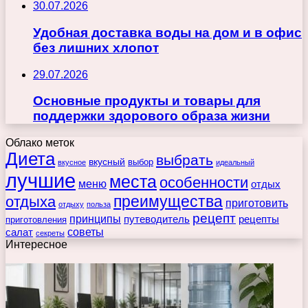
30.07.2026
Удобная доставка воды на дом и в офис
без лишних хлопот
29.07.2026
Основные продукты и товары для
поддержки здорового образа жизни
Облако меток
Диета
выбрать
вкусный
выбор
вкусное
идеальный
лучшие
места
особенности
меню
отдых
преимущества
отдыха
приготовить
отдыху
польза
рецепт
принципы
путеводитель
рецепты
приготовления
советы
салат
секреты
Интересное