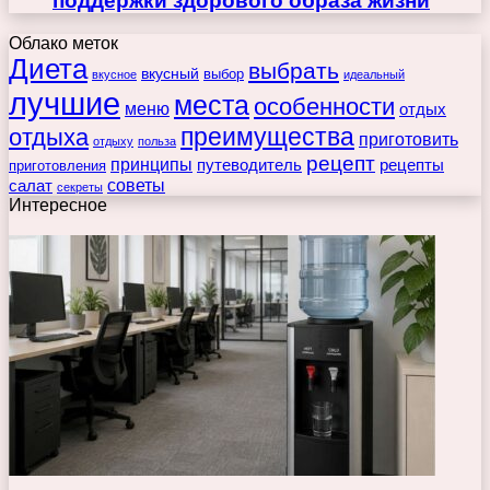
поддержки здорового образа жизни
Облако меток
Диета
выбрать
вкусный
выбор
вкусное
идеальный
лучшие
места
особенности
меню
отдых
преимущества
отдыха
приготовить
отдыху
польза
рецепт
принципы
путеводитель
рецепты
приготовления
советы
салат
секреты
Интересное