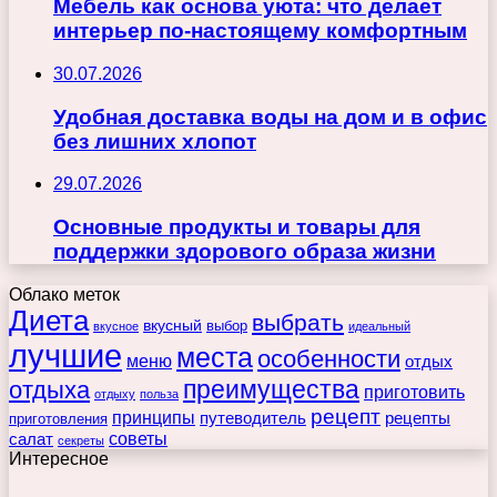
Мебель как основа уюта: что делает
интерьер по-настоящему комфортным
30.07.2026
Удобная доставка воды на дом и в офис
без лишних хлопот
29.07.2026
Основные продукты и товары для
поддержки здорового образа жизни
Облако меток
Диета
выбрать
вкусный
выбор
вкусное
идеальный
лучшие
места
особенности
меню
отдых
преимущества
отдыха
приготовить
отдыху
польза
рецепт
принципы
путеводитель
рецепты
приготовления
советы
салат
секреты
Интересное