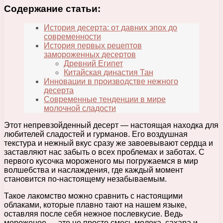
Содержание статьи:
История десерта: от давних эпох до
современности
История первых рецептов
замороженных десертов
Древний Египет
Китайская династия Тан
Инновации в производстве нежного
десерта
Современные тенденции в мире
молочной сладости
Этот непревзойденный десерт — настоящая находка для
любителей сладостей и гурманов. Его воздушная
текстура и нежный вкус сразу же завоевывают сердца и
заставляют нас забыть о всех проблемах и заботах. С
первого кусочка мороженого мы погружаемся в мир
волшебства и наслаждения, где каждый момент
становится по-настоящему незабываемым.
Такое лакомство можно сравнить с настоящими
облаками, которые плавно тают на нашем языке,
оставляя после себя нежное послевкусие. Ведь
мороженое — это не просто смесь молока, сахара и