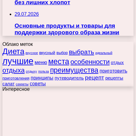
без лишних хлопот
29.07.2026
Основные продукты и товары для
поддержки здорового образа жизни
Облако меток
Диета
выбрать
вкусный
выбор
вкусное
идеальный
лучшие
места
особенности
меню
отдых
преимущества
отдыха
приготовить
отдыху
польза
рецепт
принципы
путеводитель
рецепты
приготовления
советы
салат
секреты
Интересное