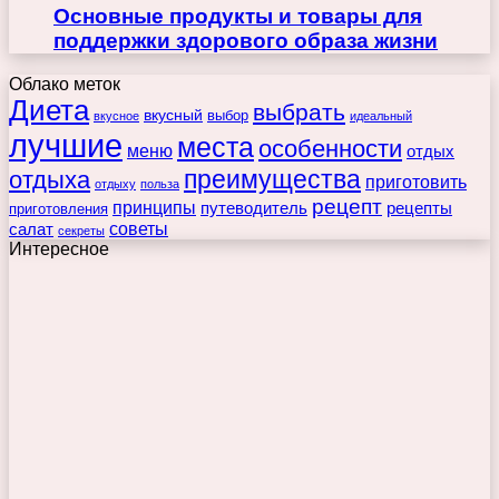
Основные продукты и товары для
поддержки здорового образа жизни
Облако меток
Диета
выбрать
вкусный
выбор
вкусное
идеальный
лучшие
места
особенности
меню
отдых
преимущества
отдыха
приготовить
отдыху
польза
рецепт
принципы
путеводитель
рецепты
приготовления
советы
салат
секреты
Интересное