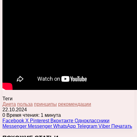
Теги
Диета
польза
принципы
рекомендации
22.10.2024
0
Время чтения: 1 минута
Facebook
X
Pinterest
Вконтакте
Одноклассники
Messenger
Messenger
WhatsApp
Telegram
Viber
Печатать