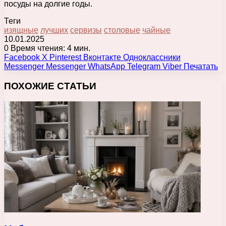
посуды на долгие годы.
Теги
изящные
лучших
сервизы
столовые
чайные
10.01.2025
0
Время чтения: 4 мин.
Facebook
X
Pinterest
Вконтакте
Одноклассники
Messenger
Messenger
WhatsApp
Telegram
Viber
Печатать
ПОХОЖИЕ СТАТЬИ