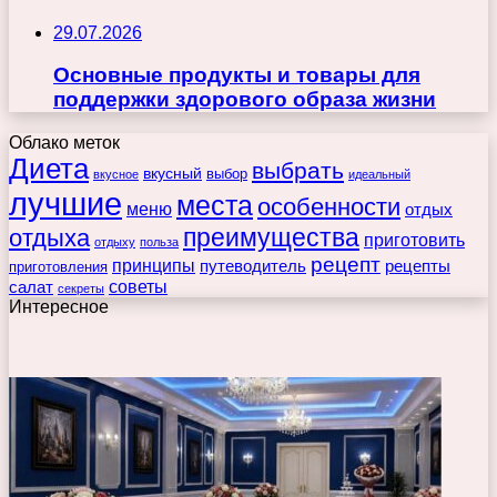
29.07.2026
Основные продукты и товары для
поддержки здорового образа жизни
Облако меток
Диета
выбрать
вкусный
выбор
вкусное
идеальный
лучшие
места
особенности
меню
отдых
преимущества
отдыха
приготовить
отдыху
польза
рецепт
принципы
путеводитель
рецепты
приготовления
советы
салат
секреты
Интересное