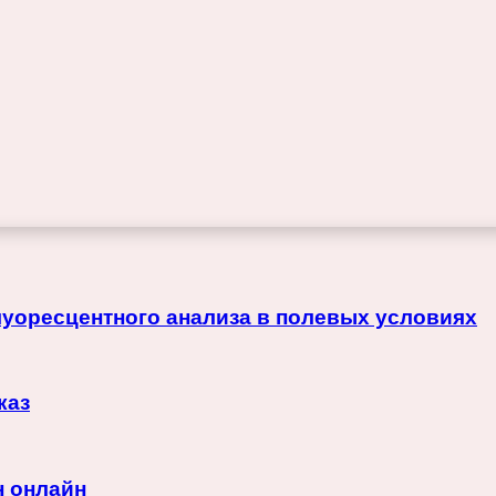
луоресцентного анализа в полевых условиях
каз
н онлайн