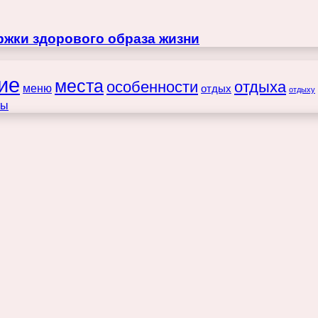
жки здорового образа жизни
ие
места
особенности
отдыха
меню
отдых
отдыху
ты