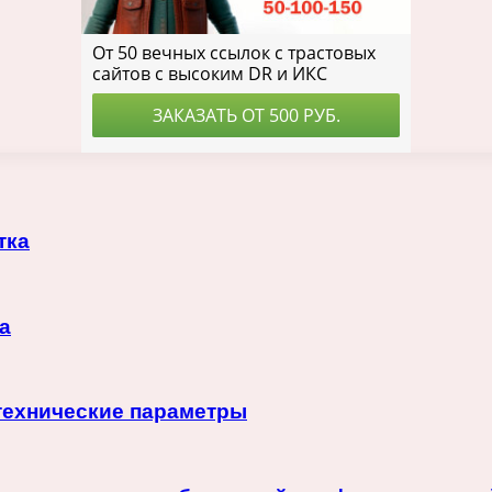
тка
а
 технические параметры