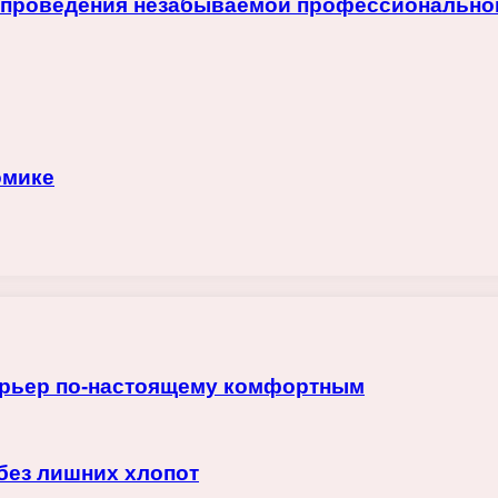
 проведения незабываемой профессионально
омике
терьер по-настоящему комфортным
 без лишних хлопот