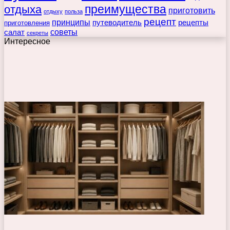
преимущества
отдыха
приготовить
отдыху
польза
рецепт
принципы
путеводитель
рецепты
приготовления
советы
салат
секреты
Интересное