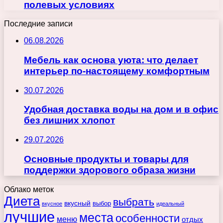
полевых условиях
Последние записи
06.08.2026
Мебель как основа уюта: что делает
интерьер по-настоящему комфортным
30.07.2026
Удобная доставка воды на дом и в офис
без лишних хлопот
29.07.2026
Основные продукты и товары для
поддержки здорового образа жизни
Облако меток
Диета
выбрать
вкусный
выбор
вкусное
идеальный
лучшие
места
особенности
меню
отдых