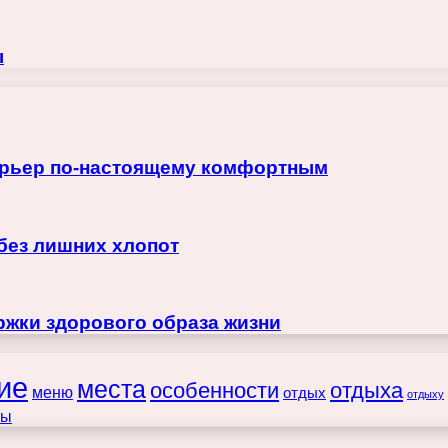
ы
терьер по-настоящему комфортным
 без лишних хлопот
жки здорового образа жизни
ие
места
особенности
отдыха
меню
отдых
отдыху
ты