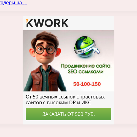
нкодеры на…