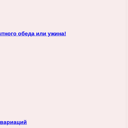
тного обеда или ужина!
 вариаций