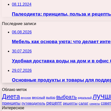
08.11.2024
Палеодиета: принципы, польза и рецепт
Последние записи
06.08.2026
Мебель как основа уюта: что делает ин
30.07.2026
Удобная доставка воды на дом и в офис
29.07.2026
Основные продукты и товары для поддер
Облако меток
лучш
Диета
выбрать
вкусный
выбор
вкусное
идеальный
рецепт
принципы
путеводитель
рецепты
сове
салат
секреты
Интересное