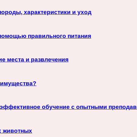
породы, характеристики и уход
 помощью правильного питания
ие места и развлечения
еимущества?
: эффективное обучение с опытными препода
х животных