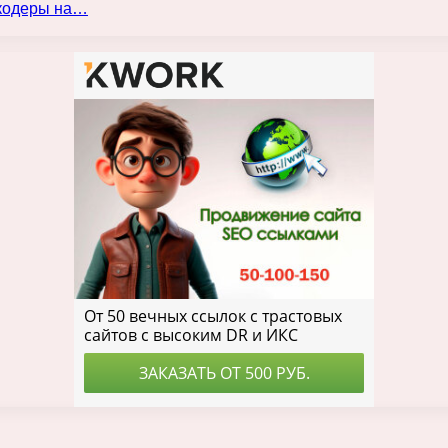
нкодеры на…