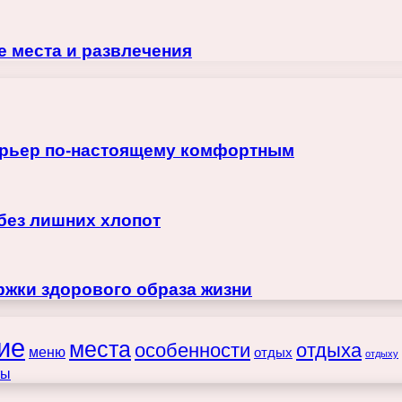
е места и развлечения
терьер по-настоящему комфортным
 без лишних хлопот
жки здорового образа жизни
ие
места
особенности
отдыха
меню
отдых
отдыху
ты