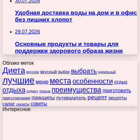
30.07.2026
Удобная доставка воды на дом и в офис
без лишних хлопот
29.07.2026
Основные продукты и товары для
поддержки здорового образа жизни
Облако меток
Диета
выбрать
вкусный
выбор
вкусное
идеальный
лучшие
места
особенности
меню
отдых
преимущества
отдыха
приготовить
отдыху
польза
рецепт
принципы
путеводитель
рецепты
приготовления
советы
салат
секреты
Интересное