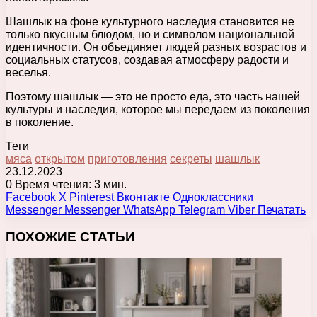
Шашлык на фоне культурного наследия становится не
только вкусным блюдом, но и символом национальной
идентичности. Он объединяет людей разных возрастов и
социальных статусов, создавая атмосферу радости и
веселья.
Поэтому шашлык — это не просто еда, это часть нашей
культуры и наследия, которое мы передаем из поколения
в поколение.
Теги
мяса
открытом
приготовления
секреты
шашлык
23.12.2023
0
Время чтения: 3 мин.
Facebook
X
Pinterest
Вконтакте
Одноклассники
Messenger
Messenger
WhatsApp
Telegram
Viber
Печатать
ПОХОЖИЕ СТАТЬИ