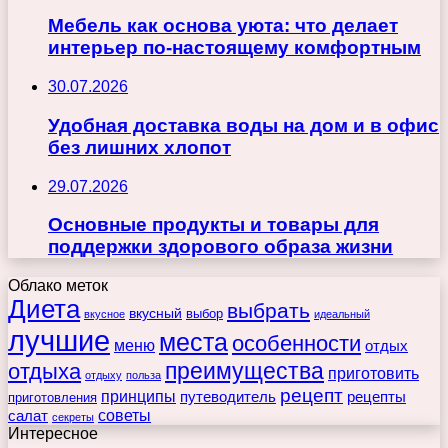
Мебель как основа уюта: что делает
интерьер по-настоящему комфортным
30.07.2026
Удобная доставка воды на дом и в офис
без лишних хлопот
29.07.2026
Основные продукты и товары для
поддержки здорового образа жизни
Облако меток
Диета
выбрать
вкусный
выбор
вкусное
идеальный
лучшие
места
особенности
меню
отдых
преимущества
отдыха
приготовить
отдыху
польза
рецепт
принципы
путеводитель
рецепты
приготовления
советы
салат
секреты
Интересное