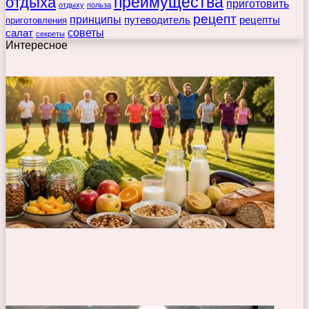
преимущества
отдыха
приготовить
отдыху
польза
рецепт
принципы
путеводитель
рецепты
приготовления
советы
салат
секреты
Интересное