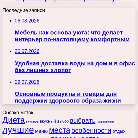
Последние записи
06.08.2026
Мебель как основа уюта: что делает
интерьер по-настоящему комфортным
30.07.2026
Удобная доставка воды на дом и в офис
без лишних хлопот
29.07.2026
Основные продукты и товары для
поддержки здорового образа жизни
Облако меток
Диета
выбрать
вкусный
выбор
вкусное
идеальный
лучшие
места
особенности
меню
отдых