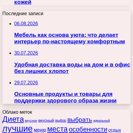
кожей
Последние записи
06.08.2026
Мебель как основа уюта: что делает
интерьер по-настоящему комфортным
30.07.2026
Удобная доставка воды на дом и в офис
без лишних хлопот
29.07.2026
Основные продукты и товары для
поддержки здорового образа жизни
Облако меток
Диета
выбрать
вкусный
выбор
вкусное
идеальный
лучшие
места
особенности
меню
отдых